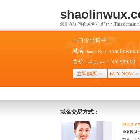
shaolinwux.
您正在访问的域名可以转让!This domain name i
一口价出售中！
域名
shaolinwux.
Domain Name:
售价
CNY 999.00
Listing Price:
立即购买
BUY NOW
>>
>>
域名交易方式：
通过金名网(
金名网(4
简单、安