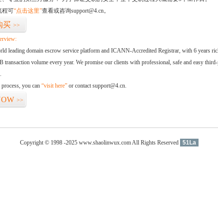
流程可
“点击这里”
查看或咨询support@4.cn。
购买
>>
erview:
orld leading domain escrow service platform and ICANN-Accredited Registrar, with 6 years ri
 transaction volume every year. We promise our clients with professional, safe and easy third-
.
d process, you can
“visit here”
or contact support@4.cn.
NOW
>>
Copyright © 1998 -2025 www.shaolinwux.com All Rights Reserved
51La