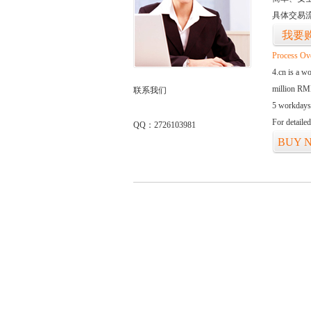
具体交易
我要
Process Ov
4.cn is a w
million RMB
联系我们
5 workdays
For detaile
QQ：2726103981
BUY 